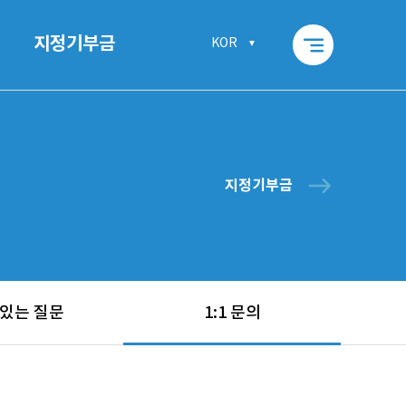
segment
지정기부금
KOR
east
지정기부금
 있는 질문
1:1 문의