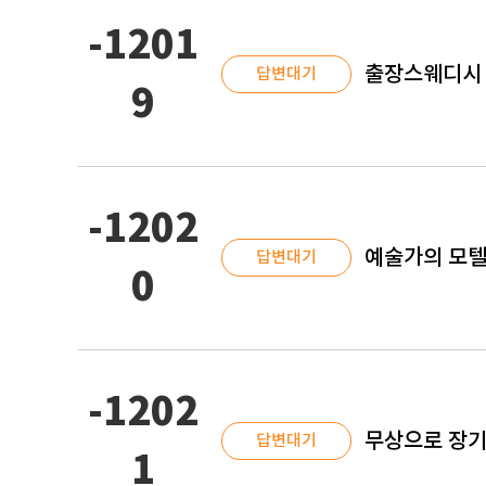
-1201
출장스웨디시 
답변대기
9
-1202
예술가의 모텔
답변대기
0
-1202
무상으로 장기
답변대기
1