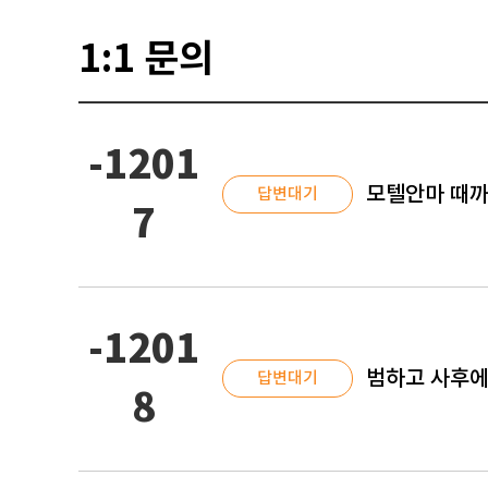
1:1 문의
-1201
모텔안마 때까
답변대기
7
-1201
범하고 사후에
답변대기
8