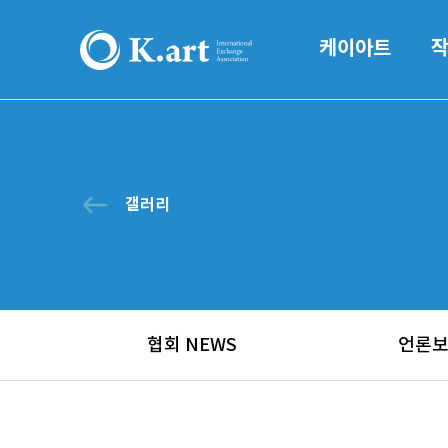
케이아트
west
갤러리
협회 NEWS
언론