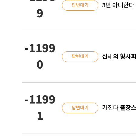
3년 아니한다
답변대기
9
-1199
신체의 형사피
답변대기
0
-1199
가진다 출장스
답변대기
1