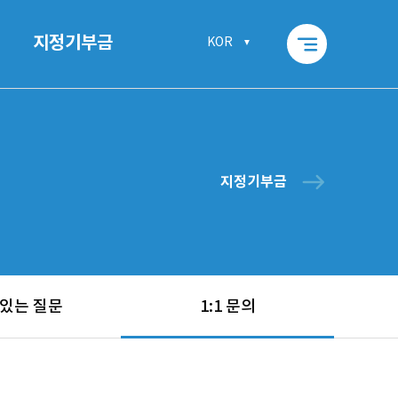
segment
지정기부금
KOR
east
지정기부금
 있는 질문
1:1 문의