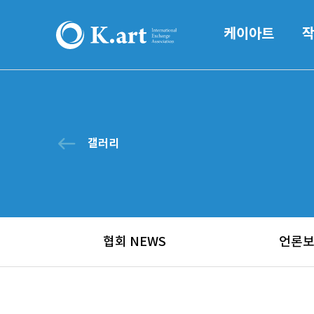
케이아트
west
갤러리
협회 NEWS
언론