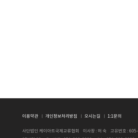
처음
이전
이용약관
개인정보처리방침
오시는길
1:1문의
사단법인 케이아트국제교류협회 이사장 : 허 숙 고유번호 : 605-8