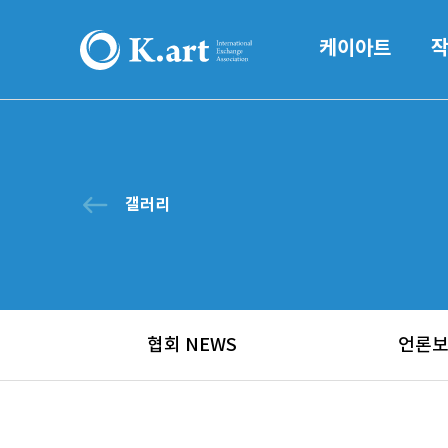
케이아트
west
갤러리
협회 NEWS
언론