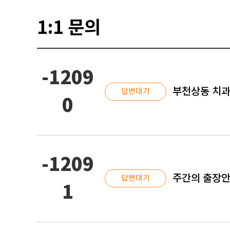
1:1 문의
-1209
부천상동 치과
답변대기
0
-1209
주간의 출장안
답변대기
1