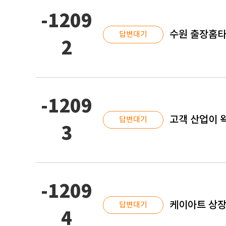
-1209
수원 출장홈타
답변대기
2
-1209
고객 산업이 
답변대기
3
-1209
케이아트 상장
답변대기
4