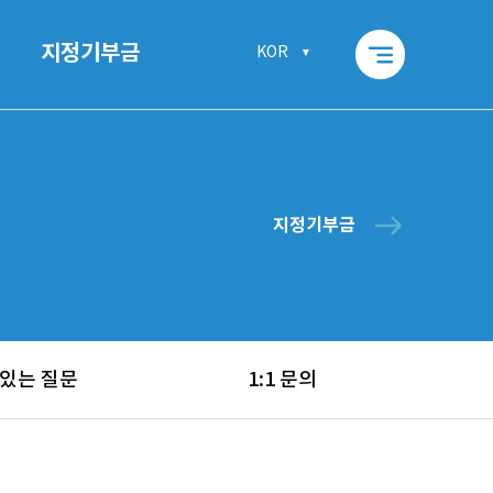
segment
지정기부금
KOR
east
지정기부금
 있는 질문
1:1 문의