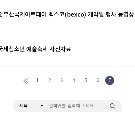
22 부산국제아트페어 벡스코(bexco) 개막일 행사 동영상 BI
2 국제청소년 예술축제 사진자료
1
2
3
4
5
6
7
검색