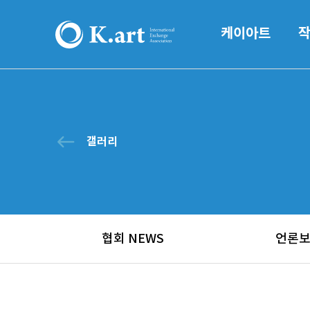
케이아트
west
갤러리
협회 NEWS
언론