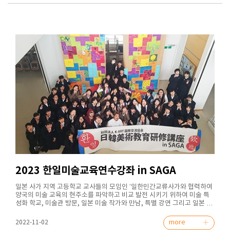
RB06, RB07, RB08, RB09, RB10, SA01, SA02, SA03, SA04, SA05 ⊙
주최 / 주관 : Dubai World Trade Cetre 기대효과 한국 작가들의 아랍에
미리트 두바이에서의 한국의 문화 전파와 세계 여러 작가들과의 소통 미술
문화 및 산업 등의 교류를 이어나가는 새로운 시도가 될 것으로 기대 관광
의 중심지인 아랍에미리트 두바이에서 시작하는 WAD의 참가하는 다양한
작가들을 경험 관련 문의가 있으시면 본회 이메일(k-art@naver.com)이
나 홈페이지 1:1문의 게시판를 이용해주세요.
2023 한일미술교육연수강좌 in SAGA
일본 사가 지역 고등학교 교사들의 모임인 ‘일한민간교류사가와 협력하여
양국의 미술 교육의 현주소를 파악하고 비교 발전 시키기 위하여 미술 특
성화 학교, 미술관 방문, 일본 미술 작가와 만남, 특별 강연 그리고 일본 현
지의 미술 전공 학생들과 같이 생활을 함으로써 양국의 다양한 문화 예술
을 학생들의 직접 체험을 통해 한국 미술을 이끌어 갈 인재로 성장할 수 있
more
2022-11-02
는 가교 역할이 될 2023 한일미술연수강좌 in SAGA가 개최됩니다. 행사