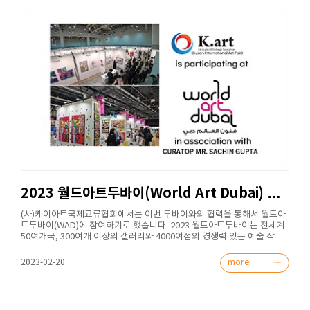
2023 월드아트두바이(World Art Dubai) …
(사)케이아트국제교류협회에서는 이번 두바이와의 협력을 통해서 월드아
트두바이(WAD)에 참여하기로 했습니다. 2023 월드아트두바이는 전세계
50여개국, 300여개 이상의 갤러리와 4000여점의 경쟁력 있는 예술 작품
을 선보이며 다양한 독창적인 이벤트와 부대행사로 세계적으로 주목받는
두바이 최고의 예술 축제입니다. 케이아트국제교류협회는 2023년 월드아
more
2023-02-20
트두바이의 주빈국으로 부산국제아트페어에 참가한 작가 중 엄선하여 참
가합니다 행사 개요 ⊙ 행 사 명 : 2023 월드아트두바이(World Art Dubai)
⊙ 행 사 기 간 : 2023년 03월 09일 ~ 3월 12일 (5일간) ⊙ 행 사 장 소 :
Dubai World Trade Cetre Za’ abeel Halls 1, 2, 3 ⊙ 참여 부스 넘버 :