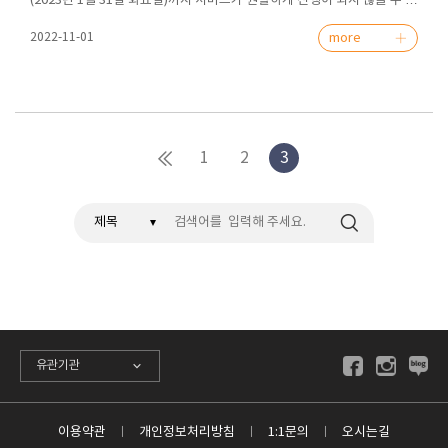
(2023년 1월 31일 화요일)까지 서비스가 원활하게 진행이 되지 않을 수 있
습니다.이점 양해의 말씀 부탁드립니다.서비스가 원활하지 않을 때는 언제
든지 저희 본회 사무국으로 전화 문의(051-806-1004) 주시면 성실히 답변
more
2022-11-01
드리겠습니다.앞으로 더 좋은 모습으로 여러분께 다가가는 케이아트가 되
겠습니다.감사합니다.
1
2
3
검색
유관기관
이용약관
개인정보처리방침
1:1문의
오시는길