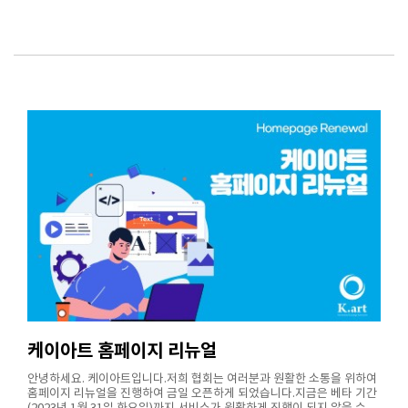
개요 ⊙ 행 사 명 : 2023 한일미술연수강좌 in SAGA ⊙ 참 가 자 격 :
2020~2022 국제 중·고등학생미술공모전, 2022 국제청소년예술축제 수
상자 ⊙ 행 사 기 간 : 2023년 1월 12일(목) ~ 1월 16일(월) [4박 5일] ⊙ 행
사 장 소 : 일본 후쿠오카, 사가, 나가사키 전 지역 ⊙ 행 사 내 용 : 학교탐방,
미술공동수업, 일본 미술작가 미술강연, 미술교류, 미술관, 박물관 견학,
참가학생 전원에게 일한미산교류사가에서 발급되는 수료증 발급 ⊙ 참 가
비 : 2022 국제 중·고등학생미술공모전 금상 수상자 : 300,000원 2020,
2021 중·고등학생미술공모전 금상 수상자 : 500,000원 2020~2022 국제
중·고등학생미술공모전 은상 수상자 : 1,100,000원 2020~2022 국제 중·
고등학생미술공모전 동상 수상자 : 1,150,000원 2020~2022 국제 중·고등
학생미술공모전 특선 입상 수상자 : 1,200,000원 ⊙ 주 최 : 케이아트국제
교류협회 ⊙ 주 관 : 케이아트국제교류협회, 일한민간교류사가 기대효과
한,일 참여 학생들은 미술이라는 언어로 소통 강화와 문화 예술 발전을 도
모함은 물론 국가 간의 상호 교류를 통하여 긍정적 에너지를 발생시켜 올
바른 국가 가치관 정립 일본 미술 작가와의 만남과 강의, 미술관, 박물관
견학을 통해 일본 문화 예술를 직접 느끼며 자신의 꿈과 이상을 그려보고
미래 지향적 설계하며 국제적 문화 예술 감성을 이끌어 내는 계기 미래시
대의 주역인 청소년들의 글로벌 안목 배양을 통한 글로벌 인재 육성 참가
를 원하시는 분들은 아래의 첨부파일 개최안이 포함된 참가신청서를 다운
로드 후 신청서와 동의서를 작성하시어 본회 이메일(k-art@naver.com)
로 보내주시면 됩니다. 또한 참가 신청에 어려움이 있으시거나 문의를 원
하시면 본회로 전화 문의(051-803-8830)하시면 됩니다.
케이아트 홈페이지 리뉴얼
안녕하세요. 케이아트입니다.저희 협회는 여러분과 원활한 소통을 위하여
홈페이지 리뉴얼을 진행하여 금일 오픈하게 되었습니다.지금은 베타 기간