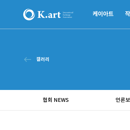
케이아트
west
갤러리
협회 NEWS
언론