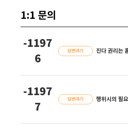
1:1 문의
-1197
진다 권리는 
답변대기
6
-1197
행위시의 필요
답변대기
7