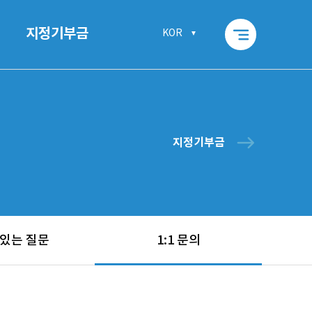
segment
지정기부금
KOR
east
지정기부금
 있는 질문
1:1 문의