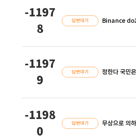
-1197
Binance dož
답변대기
8
-1197
정한다 국민은
답변대기
9
-1198
무상으로 의하
답변대기
0